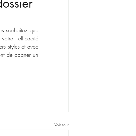
ossier
us souhaitez que 
tre efficacité 
rs styles et avec 
nt de gagner un 
  
 :
Voir tout