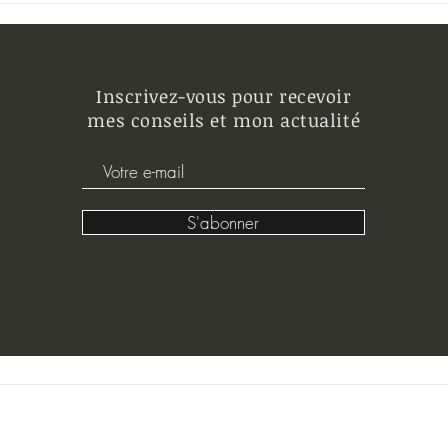
accompagnement individuel en
propo
visio, en séan
Les o
Inscrivez-vous pour recevoir
mes conseils et mon actualité
S'abonner
© 2025 par CVW pour Ph. Paysserand