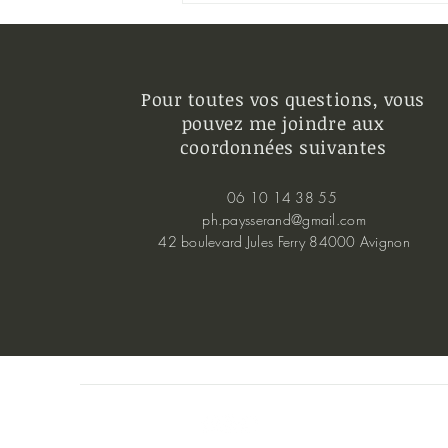
ZERO
Pour toutes vos questions, vous
pouvez me joindre aux
coordonnées suivantes
06 10 14 38 55
ph.paysserand@gmail.com
42 boulevard Jules Ferry 84000 Avignon