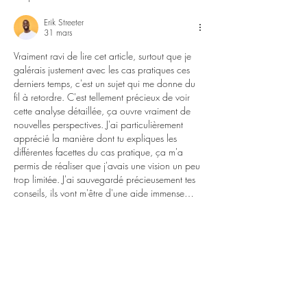
de con
Erik Streeter
31 mars
Vraiment ravi de lire cet article, surtout que je 
galérais justement avec les cas pratiques ces 
derniers temps, c'est un sujet qui me donne du 
fil à retordre. C'est tellement précieux de voir 
cette analyse détaillée, ça ouvre vraiment de 
nouvelles perspectives. J'ai particulièrement 
apprécié la manière dont tu expliques les 
différentes facettes du cas pratique, ça m'a 
permis de réaliser que j'avais une vision un peu 
trop limitée. J'ai sauvegardé précieusement tes 
conseils, ils vont m'être d'une aide immense…