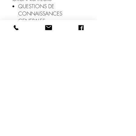
QUESTIONS DE
CONNAISSANCES
GENERALES
5. LES QUESTIONS
CONCERNANT LE
MANAGEMENT ET LE PROJET
PROFESSIONNEL
QUESTIONS DE
MANAGEMENT
QUESTIONS SUR LA
CONNAISSANCES DES
POSTES
6. REVISER EFFICACEMENT –
LES PRIORITES DE REVISION